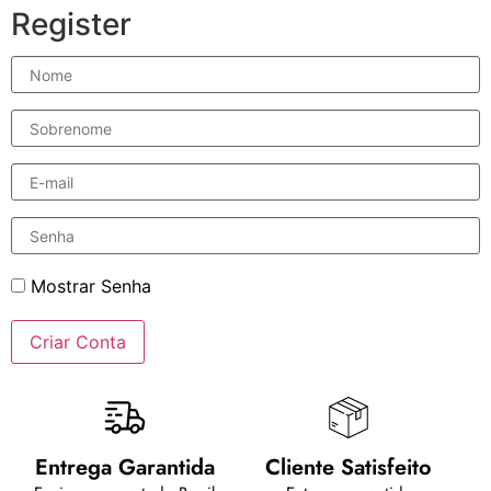
Register
Nome
Sobrenome
E-
mail
Insira
uma
senha
Mostrar Senha
Criar Conta
Entrega Garantida
Cliente Satisfeito