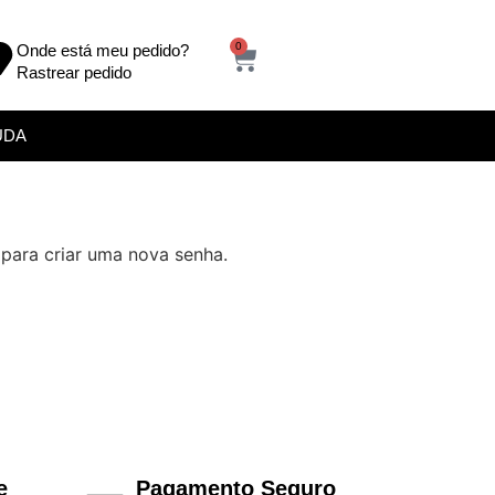
0
Onde está meu pedido?
Rastrear pedido
UDA
 para criar uma nova senha.
e
Pagamento Seguro