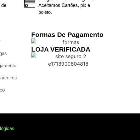
 de
Aceitamos Cartões, pix e
boleto.
Formas De Pagamento
r
LOJA VERIFICADA
egas
gamento
arceiros
co
lógicas