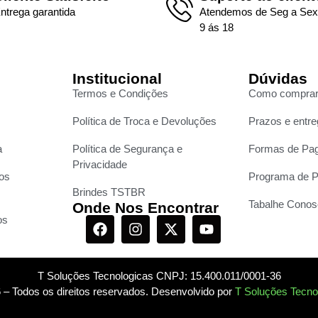
ntrega garantida
Atendemos de Seg a Sex
9 ás 18
Institucional
Dúvidas
Termos e Condições
Como compra
Política de Troca e Devoluções
Prazos e entr
a
Política de Segurança e
Formas de Pa
Privacidade
os
Programa de P
Brindes TSTBR
Tabalhe Conos
Onde Nos Encontrar
os
T Soluções Tecnologicas CNPJ: 15.400.011/0001-36
 – Todos os direitos reservados. Desenvolvido por
T Soluções Tecno